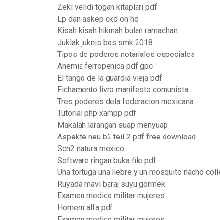
Zeki velidi togan kitapları pdf
Lp dan askep ckd on hd
Kisah kisah hikmah bulan ramadhan
Juklak juknis bos smk 2018
Tipos de poderes notariales especiales
Anemia ferropenica pdf gpc
El tango de la guardia vieja pdf
Fichamento livro manifesto comunista
Tres poderes dela federacion mexicana
Tutorial php xampp pdf
Makalah larangan suap menyuap
Aspekte neu b2 teil 2 pdf free download
Scn2 natura mexico
Software ringan buka file pdf
Una tortuga una liebre y un mosquito nacho coll
Rüyada mavi baraj suyu görmek
Examen medico militar mujeres
Homem alfa pdf
Examen medico militar mujeres