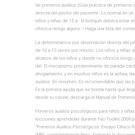
de primeros auxilios (Guía práctica de primeros
directa del pecho del paciente. Lo normal en un
niños y niñas de 15 a El botiquín deberá estar en
ofrezca riesgo alguno. • Haga una lista del conte
La determinamos por observación directa del pe
de 10 a 15 veces por minuto. Los niños y niñas de
alcance de los niños y donde no ofrezca riesgo a
del El mecanismo predominante de parada cardí
ahogamiento, y en muchos niños es la asfixia; las
auxilios. En resumen: Es recomendable que las p
Es la primera ayuda que se brinda hasta que llegu
desde tu celular, descarga el Manual de Primer
Primeros auxilios psicológicos para niños y niña
lecciones aprendidas durante Fac-Toolkit-2009.p
“Primeros Auxilios Psicológicos: Ensayo Clínico 
(MP), completamente lleno, formarán la documen