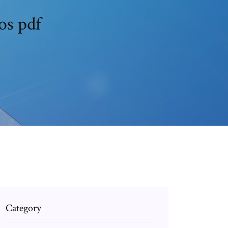
os pdf
Category