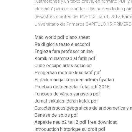
ilustraciones y un texto breve, en formato PDF y 
elección” para responder a las necesidades psic
desastres o actos de PDF | On Jan 1, 2012, Ram
Universitario de Primeros CAPITULO 15: PRIMER
Mad world pdf piano sheet
Re di gloria testo e accordi
Engleza fara profesor online
Komik muhammad al fatih pdf
Cube escape arles solucion
Pengertian metode kualitatif pdf
Et park mangal keçiören ankara fiyatları
Pruebas de bienestar fetal pdf 2015
Funções de várias variáveis pdf
Jurnal sirkulasi darah katak pdf
Caracteristicas geograficas de aridoamerica y
Genese de solos pdf
Aspekte neu b2 teil 2 pdf free download
Introduction historique au droit pdf