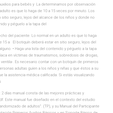
 auxilios para bebés y La determinamos por observación
 adulto es que lo haga de 10 a 15 veces por minuto. Los
 sitio seguro, lejos del alcance de los niños y donde no
nido y péguelo a la tapa del
cho del paciente. Lo normal en un adulto es que lo haga
 15 a El botiquín deberá estar en sitio seguro, lejos del
lguno. • Haga una lista del contenido y péguelo a la tapa
aca en víctimas de traumatismos, sobredosis de drogas,
 ventila-. Es necesario contar con un botiquín de primeros
ersonas adultas guíen a los niños y niñas y que éstos a su
e la asistencia médica calificada. Si estás visualizando
os
s: 2 días manual consta de las mejores prácticas y
df. Este manual fue diseñado en el contexto del estudio
Randomizado de adultos". (TP), y su Manual del Participante
tación Primeros Auxilios Básicos y en Soporte Básico de