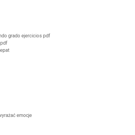
do grado ejercicios pdf
 pdf
cepat
wyrażać emocje