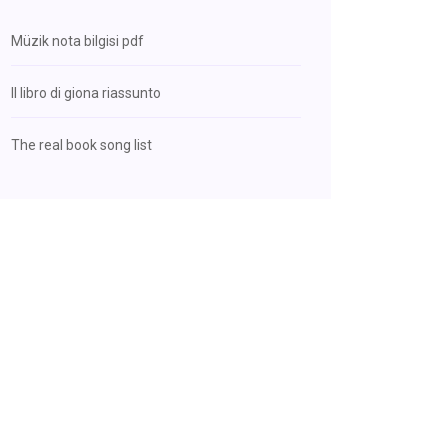
Müzik nota bilgisi pdf
Il libro di giona riassunto
The real book song list