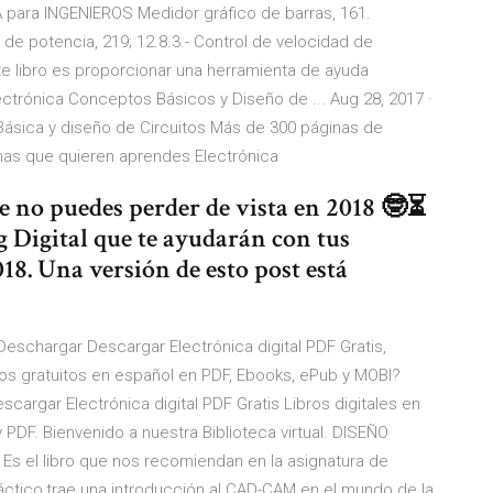
 para INGENIEROS Medidor gráfico de barras, 161.
l de potencia, 219; 12.8.3.- Control de velocidad de
ste libro es proporcionar una herramienta de ayuda
Electrónica Conceptos Básicos y Diseño de ... Aug 28, 2017 ·
a Básica y diseño de Circuitos Más de 300 páginas de
onas que quieren aprendes Electrónica
e no puedes perder de vista en 2018 🤓⏳
 Digital que te ayudarán con tus
018. Una versión de esto post está
 Deschargar Descargar Electrónica digital PDF Gratis,
os gratuitos en español en PDF, Ebooks, ePub y MOBI?
cargar Electrónica digital PDF Gratis Libros digitales en
PDF. Bienvenido a nuestra Biblioteca virtual. DISEÑO
s el libro que nos recomiendan en la asignatura de
tico,trae una introducción al CAD-CAM en el mundo de la