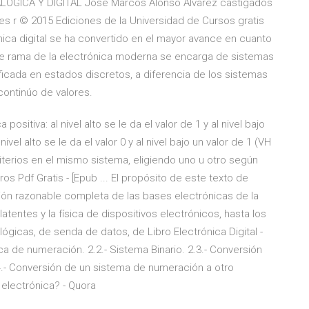
ALÓGICA Y DIGITAL José Marcos Alonso Álvarez castigados
es r © 2015 Ediciones de la Universidad de Cursos gratis
rónica digital se ha convertido en el mayor avance en cuanto
ante rama de la electrónica moderna se encarga de sistemas
ficada en estados discretos, a diferencia de los sistemas
continúo de valores.
positiva: al nivel alto se le da el valor de 1 y al nivel bajo
ivel alto se le da el valor 0 y al nivel bajo un valor de 1 (VH
iterios en el mismo sistema, eligiendo uno u otro según
 Pdf Gratis - [Epub ... El propósito de este texto de
visión razonable completa de las bases electrónicas de la
tentes y la física de dispositivos electrónicos, hasta los
lógicas, de senda de datos, de Libro Electrónica Digital -
ca de numeración. 2.2.- Sistema Binario. 2.3.- Conversión
4.- Conversión de un sistema de numeración a otro
 electrónica? - Quora