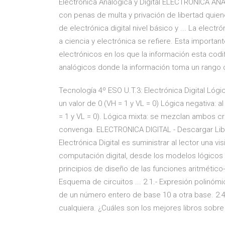
Electrónica Analógica y Digital ELECTRÓNICA AN
con penas de multa y privación de libertad quien
de electrónica digital nivel básico y ... La elect
a ciencia y electrónica se refiere. Esta import
electrónicos en los que la información esta codi
analógicos donde la información toma un rango 
Tecnología 4º ESO U.T.3: Electrónica Digital Lógica 
un valor de 0 (VH = 1 y VL = 0) Lógica negativa: al n
= 1 y VL = 0). Lógica mixta: se mezclan ambos cr
convenga. ELECTRONICA DIGITAL - Descargar Libros
Electrónica Digital es suministrar al lector una 
computación digital, desde los modelos lógicos la
principios de diseño de las funciones aritmético-
Esquema de circuitos ... 2.1.- Expresión polinómi
de un número entero de base 10 a otra base. 2.
cualquiera. ¿Cuáles son los mejores libros sobre