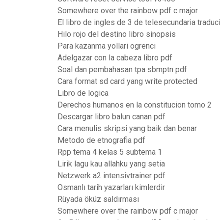
Somewhere over the rainbow pdf c major
El libro de ingles de 3 de telesecundaria tradu
Hilo rojo del destino libro sinopsis
Para kazanma yollari ogrenci
Adelgazar con la cabeza libro pdf
Soal dan pembahasan tpa sbmptn pdf
Cara format sd card yang write protected
Libro de logica
Derechos humanos en la constitucion tomo 2
Descargar libro balun canan pdf
Cara menulis skripsi yang baik dan benar
Metodo de etnografia pdf
Rpp tema 4 kelas 5 subtema 1
Lirik lagu kau allahku yang setia
Netzwerk a2 intensivtrainer pdf
Osmanlı tarih yazarları kimlerdir
Rüyada öküz saldırması
Somewhere over the rainbow pdf c major