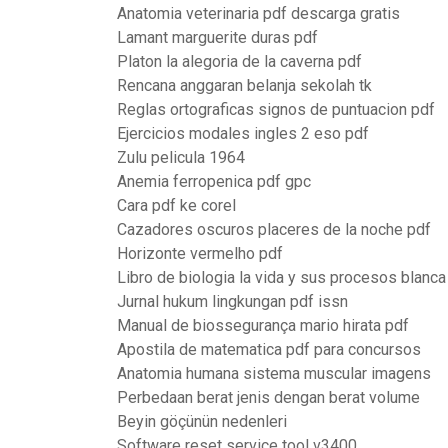
Anatomia veterinaria pdf descarga gratis
Lamant marguerite duras pdf
Platon la alegoria de la caverna pdf
Rencana anggaran belanja sekolah tk
Reglas ortograficas signos de puntuacion pdf
Ejercicios modales ingles 2 eso pdf
Zulu pelicula 1964
Anemia ferropenica pdf gpc
Cara pdf ke corel
Cazadores oscuros placeres de la noche pdf
Horizonte vermelho pdf
Libro de biologia la vida y sus procesos blanca
Jurnal hukum lingkungan pdf issn
Manual de biossegurança mario hirata pdf
Apostila de matematica pdf para concursos
Anatomia humana sistema muscular imagens
Perbedaan berat jenis dengan berat volume
Beyin göçünün nedenleri
Software reset service tool v3400