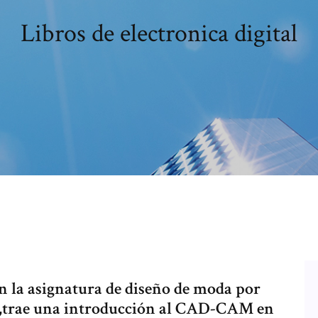
Libros de electronica digital
n la asignatura de diseño de moda por
,trae una introducción al CAD-CAM en