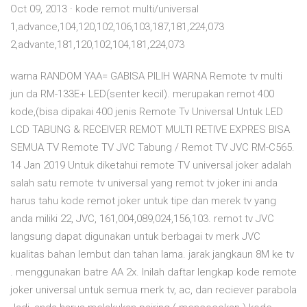
Oct 09, 2013 · kode remot multi/universal
1,advance,104,120,102,106,103,187,181,224,073
2,advante,181,120,102,104,181,224,073
warna RANDOM YAA= GABISA PILIH WARNA Remote tv multi
jun da RM-133E+ LED(senter kecil). merupakan remot 400
kode,(bisa dipakai 400 jenis Remote Tv Universal Untuk LED
LCD TABUNG & RECEIVER REMOT MULTI RETIVE EXPRES BISA
SEMUA TV Remote TV JVC Tabung / Remot TV JVC RM-C565.
14 Jan 2019 Untuk diketahui remote TV universal joker adalah
salah satu remote tv universal yang remot tv joker ini anda
harus tahu kode remot joker untuk tipe dan merek tv yang
anda miliki 22, JVC, 161,004,089,024,156,103. remot tv JVC
langsung dapat digunakan untuk berbagai tv merk JVC
kualitas bahan lembut dan tahan lama. jarak jangkaun 8M ke tv
. menggunakan batre AA 2x. Inilah daftar lengkap kode remote
joker universal untuk semua merk tv, ac, dan reciever parabola