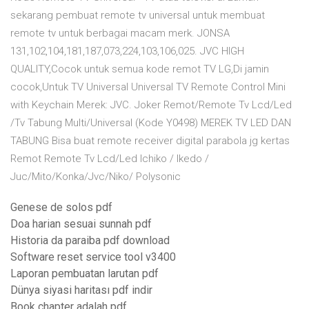
sekarang pembuat remote tv universal untuk membuat
remote tv untuk berbagai macam merk. JONSA
131,102,104,181,187,073,224,103,106,025. JVC HIGH
QUALITY,Cocok untuk semua kode remot TV LG,Di jamin
cocok,Untuk TV Universal Universal TV Remote Control Mini
with Keychain Merek: JVC. Joker Remot/Remote Tv Lcd/Led
/Tv Tabung Multi/Universal (Kode Y0498) MEREK TV LED DAN
TABUNG Bisa buat remote receiver digital parabola jg kertas
Remot Remote Tv Lcd/Led Ichiko / Ikedo /
Juc/Mito/Konka/Jvc/Niko/ Polysonic
Genese de solos pdf
Doa harian sesuai sunnah pdf
Historia da paraiba pdf download
Software reset service tool v3400
Laporan pembuatan larutan pdf
Dünya siyasi haritası pdf indir
Book chapter adalah pdf