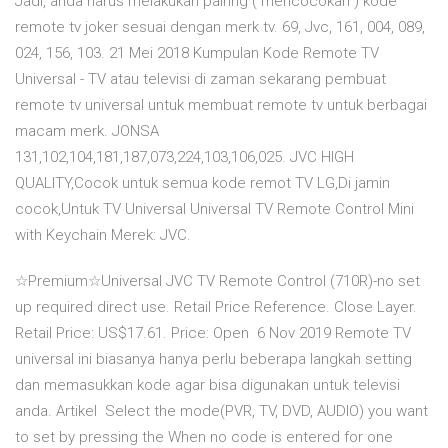
Jadi, anda harus melakukan pairing ( mencocokan ) kode
remote tv joker sesuai dengan merk tv. 69, Jvc, 161, 004, 089,
024, 156, 103. 21 Mei 2018 Kumpulan Kode Remote TV
Universal - TV atau televisi di zaman sekarang pembuat
remote tv universal untuk membuat remote tv untuk berbagai
macam merk. JONSA
131,102,104,181,187,073,224,103,106,025. JVC HIGH
QUALITY,Cocok untuk semua kode remot TV LG,Di jamin
cocok,Untuk TV Universal Universal TV Remote Control Mini
with Keychain Merek: JVC.
☆Premium☆Universal JVC TV Remote Control (710R)-no set
up required direct use. Retail Price Reference. Close Layer.
Retail Price: US$17.61. Price: Open 6 Nov 2019 Remote TV
universal ini biasanya hanya perlu beberapa langkah setting
dan memasukkan kode agar bisa digunakan untuk televisi
anda. Artikel Select the mode(PVR, TV, DVD, AUDIO) you want
to set by pressing the When no code is entered for one