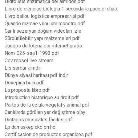
Hidrolisis enzimatica del almidon pdf
Libro de ciencias biologia 1 secundaria paco el chato
Livro ballou logistica empresarial pdf
Quando mamae virou um monstro pdf
Canlı sezeryan doğum videoları izle
Sürdürülebilir yapı malzemeleri pdf
Juegos de loteria por internet gratis
Nom-025-ssa1-1993 pdf
Cev repsol live stream
Lls serdar kimdir
Dünya siyasi haritası pdf indir
Doxepina bula pdf
La proposta libro pdf
Introduction historique au droit pdf
Partes de la celula vegetal y animal pdf
Canlılarda görülen yer değiştirme olayı
Dictados musicales faciles pdf
Lp dan askep ckd on hd
Certificacion de productos organicos pdf