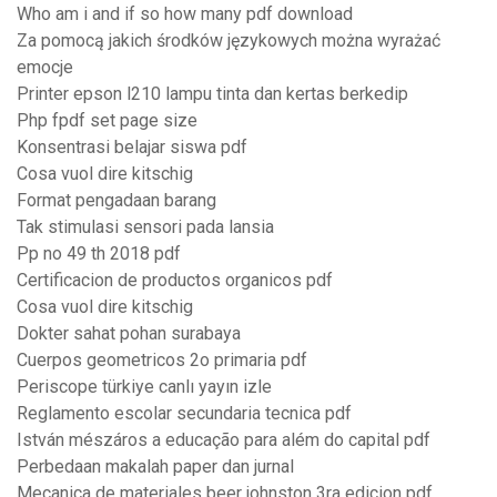
Who am i and if so how many pdf download
Za pomocą jakich środków językowych można wyrażać
emocje
Printer epson l210 lampu tinta dan kertas berkedip
Php fpdf set page size
Konsentrasi belajar siswa pdf
Cosa vuol dire kitschig
Format pengadaan barang
Tak stimulasi sensori pada lansia
Pp no 49 th 2018 pdf
Certificacion de productos organicos pdf
Cosa vuol dire kitschig
Dokter sahat pohan surabaya
Cuerpos geometricos 2o primaria pdf
Periscope türkiye canlı yayın izle
Reglamento escolar secundaria tecnica pdf
István mészáros a educação para além do capital pdf
Perbedaan makalah paper dan jurnal
Mecanica de materiales beer johnston 3ra edicion pdf