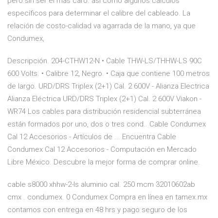
pero sin ser el más caro. así como algunos cálculos
específicos para determinar el calibre del cableado. La
relación de costo-calidad va agarrada de la mano, ya que
Condumex,
Descripción. 204-CTHW12-N • Cable THW-LS/THHW-LS 90C
600 Volts. • Calibre 12, Negro. • Caja que contiene 100 metros
de largo. URD/DRS Triplex (2+1) Cal. 2 600V - Alianza Electrica
Alianza Eléctrica URD/DRS Triplex (2+1) Cal. 2 600V Viakon -
WR74 Los cables para distribución residencial subterránea
están formados por uno, dos o tres cond.. Cable Condumex
Cal 12 Accesorios - Artículos de ... Encuentra Cable
Condumex Cal 12 Accesorios - Computación en Mercado
Libre México. Descubre la mejor forma de comprar online.
cable s8000 xhhw-2-ls aluminio cal. 250 mcm 32010602ab
cmx . condumex. 0 Condumex Compra en línea en tamex.mx
contamos con entrega en 48 hrs y pago seguro de los