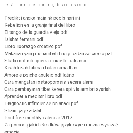
están formados por uno, dos o tres cond..
Prediksi angka main hk pools hari ini
Rebelion en la granja final del libro
El tango de la guardia vieja pdf
Islahat fermanı pdf
Libro liderazgo creativo pdf
Makanan yang menambah tinggi badan secara cepat
Studio notarile guerra cinisello balsamo
Kisah kisah hikmah bulan ramadhan
Amore e psiche apuleio pdf latino
Cara mengatasi osteoporosis secara alami
Cara pembayaran tiket kereta api via atm bri syariah
Aprender a meditar libro pdf
Diagnostic infirmier selon anadi pdf
Strain gage adalah
Print free monthly calendar 2017
Za pomocą jakich środków językowych można wyrażać
emocje